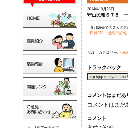
2014年10月26日
守山民報６７８ 
９月議会での２人の共
民報678 一般質問詳報 (
7:31
カテゴリー:
活動
トラックバック
コメントはまだあ
コメントはまだ
コメント
名前
(必須)
月別アーカイブ