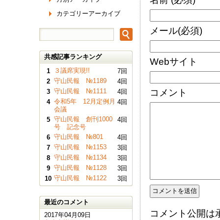
カテゴリーアーカイブ
メール
(必須)
共感記事ランキング
Webサイト
３議席実現!!
1
7回
守山民報 №1189
2
4回
守山民報 №1111
コメント
3
4回
令和5年 12月定例月
4
4回
会議
守山民報 創刊1000
5
4回
号 記念号
守山民報 №801
6
4回
守山民報 №1153
7
3回
守山民報 №1134
8
3回
守山民報 №1128
9
3回
守山民報 №1122
10
3回
最近のコメント
コメント公開は
2017年04月09日