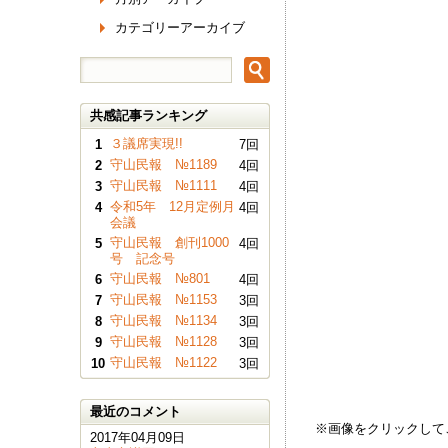
カテゴリーアーカイブ
共感記事ランキング
３議席実現!!
1
7回
守山民報 №1189
2
4回
守山民報 №1111
3
4回
令和5年 12月定例月
4
4回
会議
守山民報 創刊1000
5
4回
号 記念号
守山民報 №801
6
4回
守山民報 №1153
7
3回
守山民報 №1134
8
3回
守山民報 №1128
9
3回
守山民報 №1122
10
3回
最近のコメント
※画像をクリックして
2017年04月09日