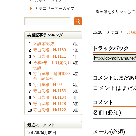
カテゴリーアーカイブ
※画像をクリックして
16:10
カテゴリー:
活
共感記事ランキング
３議席実現!!
1
7回
トラックバック
守山民報 №1189
2
4回
守山民報 №1111
3
4回
令和5年 12月定例月
4
4回
会議
守山民報 創刊1000
5
4回
コメントはまだあ
号 記念号
守山民報 №801
6
4回
コメントはまだ
守山民報 №1153
7
3回
守山民報 №1134
8
3回
コメント
守山民報 №1128
9
3回
守山民報 №1122
10
3回
名前
(必須)
最近のコメント
メール
(必須)
2017年04月09日